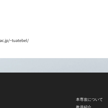
.ac.jp/~tuatebel/
本専攻について
教員紹介