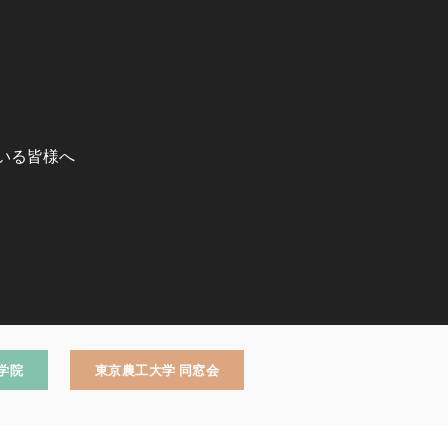
いる皆様へ
学院
東京農工大学 同窓会