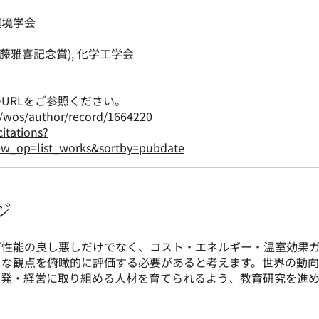
環境学会
藤雅喜記念賞), 化学工学会
URLをご参照ください。
/wos/author/record/1664220
itations?
w_op=list_works&sortby=pubdate
ジ
術性能の良し悪しだけでなく、コスト・エネルギー・温室効果
々な観点を俯瞰的に評価する必要があると考えます。世界の動
開発・経営に取り組める人材を育てられるよう、教育研究を進