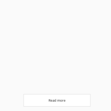
髙橋 浩一
官）
教授
Read more