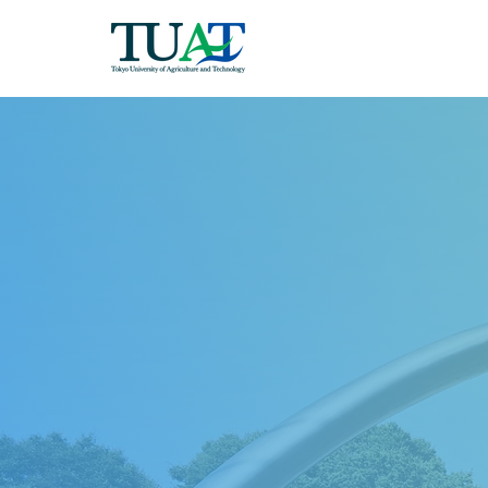
技術と経
両翼人材